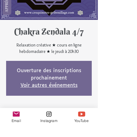
Chakra Zendala 4/7
Relaxation créative ★ cours en ligne
hebdomadaire ★ le jeudi à 20h30
Ouverture des inscriptions
prochainement
Voir autres événements
Heure et lieu
Email
Instagram
YouTube
24 juin 2021, 20:30 – 21:45 UTC+2
En ligne