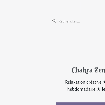
Zentangle
Cours e
Chakra Zen
Relaxation créative 
hebdomadaire ★ le