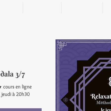
n ligne
Boutique
Actualités
dala 3/7
© Tou
★ cours en ligne
 jeudi à 20h30