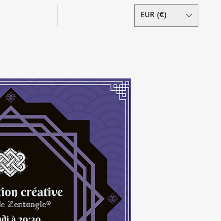
Podcast
Contact
EUR (€)
Se connecter
s droits réservés