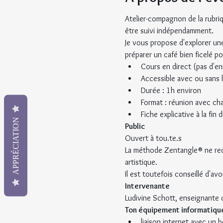
Atelier-compagnon de la rubriqu
être suivi indépendamment.
Je vous propose d'explorer un
préparer un café bien ficelé p
Cours en direct (pas d'e
Accessible avec ou sans l
Durée : 1h environ
Format : réunion avec cha
Fiche explicative à la fin 
APPRÉCIATION
Public
Ouvert à tou.te.s
La méthode Zentangle® ne requ
artistique.
Il est toutefois conseillé d'avoi
Intervenante
Ludivine Schott, enseignante c
Ton équipement informatique 
liaison internet avec un 