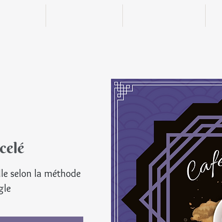
n ligne
Boutique
Actualités
celé
© Tou
elle selon la méthode
gle