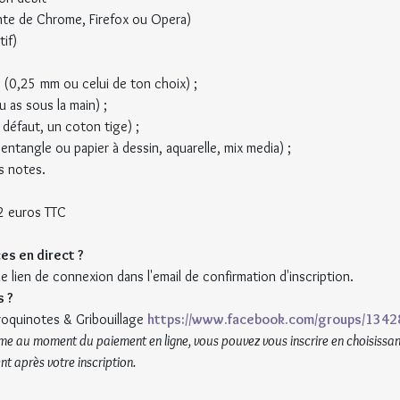
nte de Chrome, Firefox ou Opera) 
if)
r (0,25 mm ou celui de ton choix) ;
 as sous la main) ;
 défaut, un coton tige) ;
Zentangle ou papier à dessin, aquarelle, mix media) ;
s notes.
12 euros TTC
s en direct ?
 le lien de connexion dans l'email de confirmation d'inscription.
 ?
oquinotes & Gribouillage 
https://www.facebook.com/groups/134
me au moment du paiement en ligne, vous pouvez vous inscrire en choisissant 
nt après votre inscription.