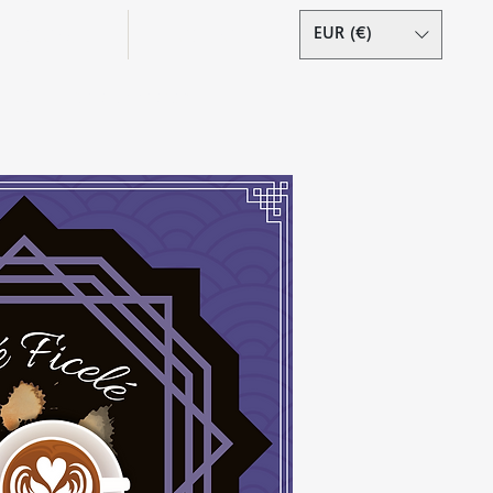
Podcast
Contact
EUR (€)
Se connecter
s droits réservés