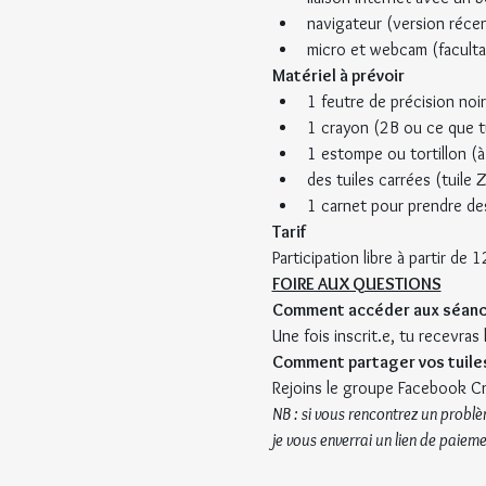
navigateur (version réce
micro et webcam (facultat
Matériel à prévoir
1 feutre de précision noi
1 crayon (2B ou ce que tu
1 estompe ou tortillon (à
des tuiles carrées (tuile 
1 carnet pour prendre de
Tarif
Participation libre à partir de 
FOIRE AUX QUESTIONS
Comment accéder aux séance
Une fois inscrit.e, tu recevras
Comment partager vos tuiles
Rejoins le groupe Facebook Cr
NB : si vous rencontrez un problè
je vous enverrai un lien de paieme