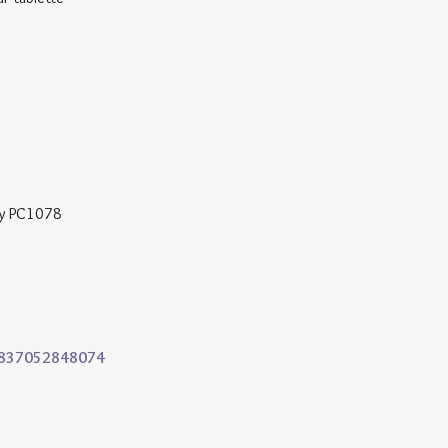
rry PC1078
2837052848074