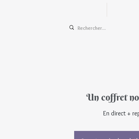
Zentangle
Cours e
Un coffret n
En direct + re