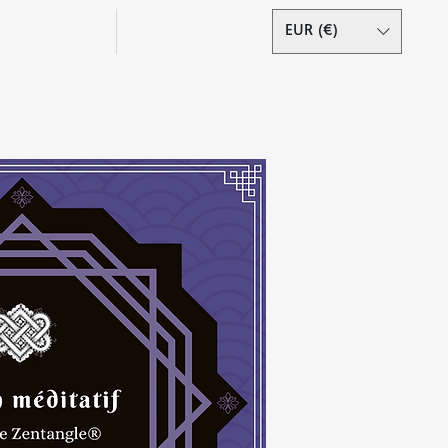
Podcast
Contact
EUR (€)
Se connecter
s droits réservés