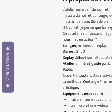
L'atelier mensuel "Un coffret 
Il y aura du noir et du rouge,
matériel de base. Rien de bien
;) Ceci dit, je pense que les e
Cet atelier sera l'occasion éga
nous met en action ?
En ligne
, en direct + replay
Durée
 : 2h30
APPRÉCIATION
Replay diffusé sur
https://ate
Atelier animé et guidé 
par Lu
Public
Ouvert à tou.te.s. Avoir suivi 
La méthode Zentangle® ne requ
artistique.
Equipement nécessaire
liaison internet avec un 
un micro et une webcam 
navigateur (version réce