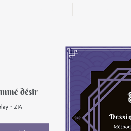
n ligne
Boutique
Actualités
ommé désir
© Tou
play ･ ZIA