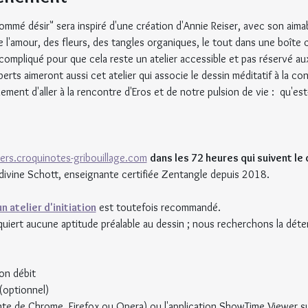
nommé désir" sera inspiré d'une création d'Annie Reiser, avec son aimab
 de l'amour, des fleurs, des tangles organiques, le tout dans une boît
 compliqué pour que cela reste un atelier accessible et pas réservé a
xperts aimeront aussi cet atelier qui associe le dessin méditatif à la c
lement d'aller à la rencontre d'Eros et de notre pulsion de vie :  qu'es
liers.croquinotes-gribouillage.com
dans les 72 heures qui suivent le 
divine Schott, enseignante certifiée Zentangle depuis 2018.
un atelier d'initiation
 est toutefois recommandé.
iert aucune aptitude préalable au dessin ; nous recherchons la déten
bon débit
(optionnel)
nte de Chrome, Firefox ou Opera) ou l'application ShowTime Viewer su