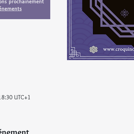
ions prochainement
vénements
 18:30 UTC+1
vénement