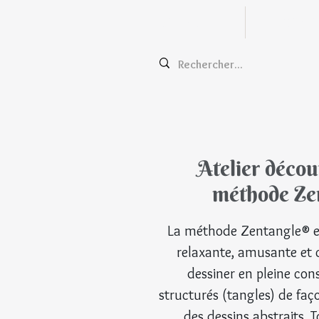
Zentangle
Cours e
Atelier décou
méthode Ze
La méthode Zentangle® es
relaxante, amusante et c
dessiner en pleine con
structurés (tangles) de faço
des dessins abstraits. 