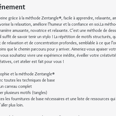
vénement
eine grâce à la méthode Zentangle®, facile à apprendre, relaxante, a
favorise la relaxation, améliore l’humeur et la confiance en soi.La mé
 manière amusante, novatrice et relaxante. C’est une méthode de dessin
 suffit de savoir tenir un stylo ! La répétition de motifs structurés, qu
 de relaxation et de concentration profondes, semblable à ce que l’on
ns que le chemin parcouru pour y arriver. Aimeriez-vous apaiser votr
i vous souhaitez vivre une expérience inédite, éveiller votre créativi
tives, cet atelier est fait pour vous !
sophie et la méthode Zentangle®
ec toutes les techniques de base
 un carreau complet
r plusieurs motifs (tangles)
es les fournitures de base nécessaires et une liste de ressources qu
aller plus loin.