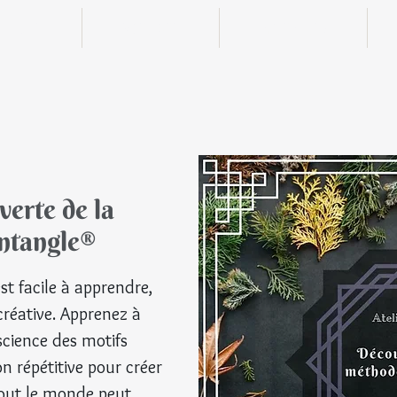
n ligne
Boutique
Actualités
verte de la
ntangle®
t facile à apprendre,
© Tou
réative. Apprenez à
science des motifs
n répétitive pour créer
Tout le monde peut