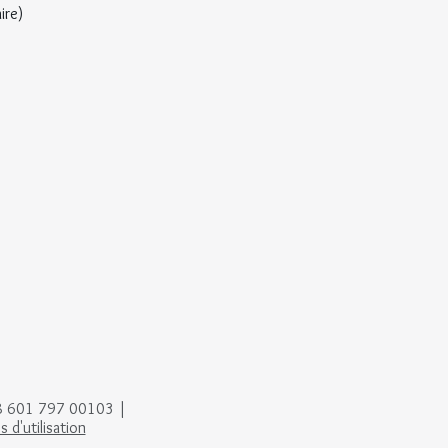
ire)
88 601 797 00103 |
 d'utilisation