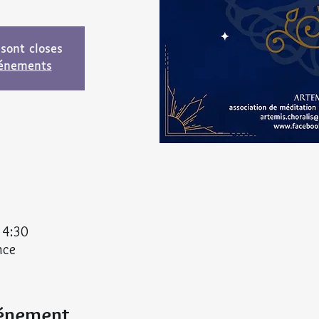
 sont closes
vénements
14:30
nce
vénement