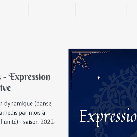
n ligne
Boutique
Actualités
 - Expression
ive
© Tou
ion dynamique (danse,
samedis par mois à
 l'unité) - saison 2022-