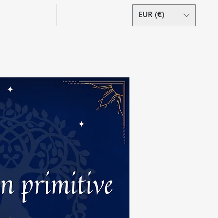
Podcast
Contact
EUR (€)
Se connecter
s droits réservés