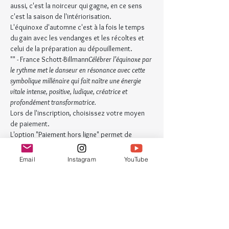
aussi, c'est la noirceur qui gagne, en ce sens 
c'est la saison de l'intériorisation.
L'équinoxe d'automne c'est à la fois le temps 
du gain avec les vendanges et les récoltes et 
celui de la préparation au dépouillement.
"
" - France Schott-Billmann
Célébrer l’équinoxe par 
le rythme met le danseur en résonance avec cette 
symbolique millénaire qui fait naître une énergie 
vitale intense, positive, ludique, créatrice et 
profondément transformatrice.
Lors de l'inscription, choisissez votre moyen 
de paiement.
L'option "Paiement hors ligne" permet de 
s'inscrire et de payer ultérieurement par 
virement, chèque ou espèces. Sinon vous 
Email
Instagram
YouTube
serez invité.e à payer par carte bleue en ligne.
Billets
Vente expirée