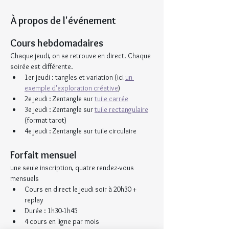
À propos de l'événement
Cours hebdomadaires
Chaque jeudi, on se retrouve en direct. Chaque 
soirée est différente.
1er jeudi : tangles et variation (ici 
un 
exemple d'exploration créative
)
2e jeudi : Zentangle sur 
tuile carrée
3e jeudi : Zentangle sur 
tuile rectangulaire
(format tarot)
4e jeudi : Zentangle sur tuile circulaire
Forfait mensuel
une seule inscription, quatre rendez-vous 
mensuels
Cours en direct le jeudi soir à 20h30 + 
replay
Durée : 1h30-1h45
4 cours en ligne par mois