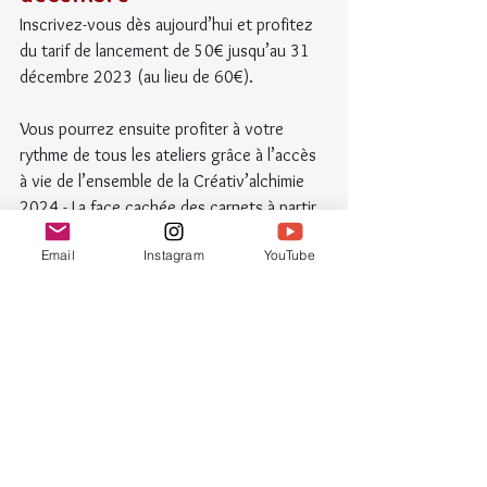
Inscrivez-vous dès aujourd’hui et profitez 
du tarif de lancement de 50€ jusqu’au 31 
décembre 2023 (au lieu de 60€).
Vous pourrez ensuite profiter à votre 
rythme de tous les ateliers grâce à l’accès 
à vie de l’ensemble de la Créativ’alchimie 
2024 - La face cachée des carnets à partir 
du 22 janvier 2024 !
Email
Instagram
YouTube
Cette quatrième édition se renouvelle et 
s’enrichit avec de nouveaux intervenants 
et :
22 ateliers pour des univers uniques à 
découvrir absolument !
A voir en live ou quand vous le 
souhaitez - replay à vie (garantis 
pendant 1 an)