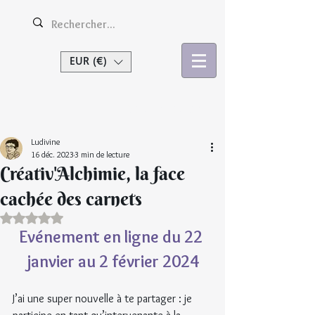
EUR (€)
Se connecter
Ludivine
16 déc. 2023
3 min de lecture
Créativ'Alchimie, la face
cachée des carnets
Noté NaN étoiles sur 5.
Evénement en ligne du 22 
janvier au 2 février 2024
J’ai une super nouvelle à te partager : je 