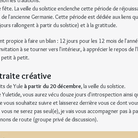
elon les traditions.
 fête. La veille du solstice enclenche cette période de réjouiss
 de l'ancienne Germanie. Cette période est dédiée aux liens qui 
jours rallongent à partir du solstice) et à la gratitude.
 propice à faire un bilan : 12 jours pour les 12 mois de l'anné
nvitation à se tourner vers l'intérieur, à apprécier le repos de l'h
 petit à petit.
traite créative
ts de Yule 
à partir du 20 décembre
, la veille du solstice.
de Yuletide, vous aurez vécu douze jours d'introspection ainsi q
 vous souhaitez suivre et laisserez derrière vous ce dont vous
, vous ne serez pas seul(e), je vais vous accompagner pas à p
ons de route (groupe privé de discussion).