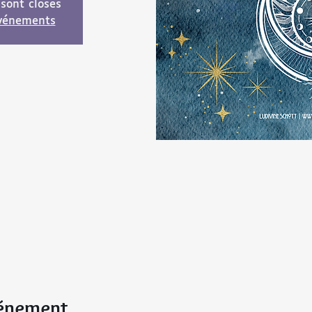
 sont closes
événements
vénement